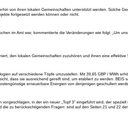
erhin von ihren lokalen Gemeinschaften unterstützt werden.
Solche Gem
jekte fortgesetzt werden können oder nicht.
Wochen im Amt war, kommentierte die Veränderungen wie folgt: „Um u
tioniert, den lokalen Gemeinschaften zuzuhören und ihnen eine effektiv
ologien auf verschiedene Töpfe umzustellen.
Mit 39,65 GBP / MWh erhö
ussicht, dass sie ausreichend gereift sind, um etabliert zu werden. BE
 kostengünstige erneuerbare Energien von denjenigen geschultert wer
n vorgeschlagen, in der ein neuer „Topf 3“ eingeführt wird, der speziel
die zu berücksichtigenden Fragen: sind auf den Seiten 21 und 22 der 