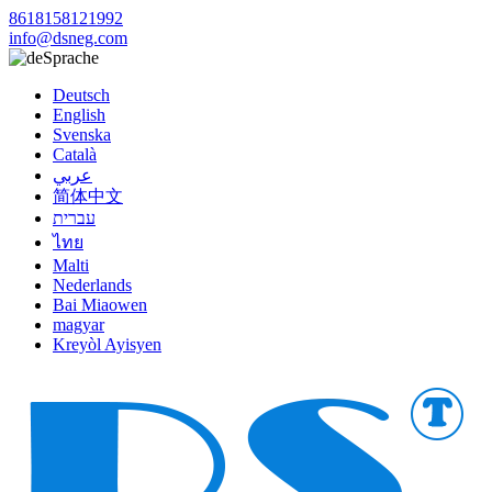
8618158121992
info@dsneg.com
Sprache
Deutsch
English
Svenska
Català
عربي
简体中文
עברית
ไทย
Malti
Nederlands
Bai Miaowen
magyar
Kreyòl Ayisyen