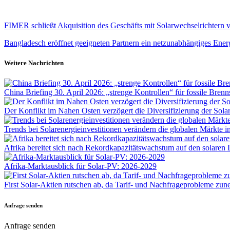
FIMER schließt Akquisition des Geschäfts mit Solarwechselrichtern
Bangladesch eröffnet geeigneten Partnern ein netzunabhängiges Ener
Weitere Nachrichten
China Briefing 30. April 2026: „strenge Kontrollen“ für fossile Bren
Der Konflikt im Nahen Osten verzögert die Diversifizierung der Solarli
Trends bei Solarenergieinvestitionen verändern die globalen Märkte 
Afrika bereitet sich nach Rekordkapazitätswachstum auf den solaren
Afrika-Marktausblick für Solar-PV: 2026-2029
First Solar-Aktien rutschen ab, da Tarif- und Nachfrageprobleme zu
Anfrage senden
Anfrage senden