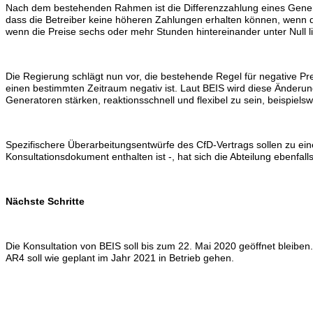
Nach dem bestehenden Rahmen ist die Differenzzahlung eines Gener
dass die Betreiber keine höheren Zahlungen erhalten können, wenn di
wenn die Preise sechs oder mehr Stunden hintereinander unter Null l
Die Regierung schlägt nun vor, die bestehende Regel für negative Pr
einen bestimmten Zeitraum negativ ist.
Laut BEIS wird diese Änderung
Generatoren stärken, reaktionsschnell und flexibel zu sein, beispiel
Spezifischere Überarbeitungsentwürfe des CfD-Vertrags sollen zu ein
Konsultationsdokument enthalten ist -, hat sich die Abteilung ebenfall
Nächste Schritte
Die Konsultation von BEIS soll bis zum 22. Mai 2020 geöffnet bleibe
AR4 soll wie geplant im Jahr 2021 in Betrieb gehen.