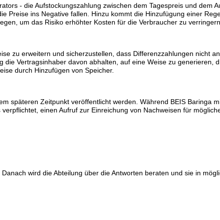
ators - die Aufstockungszahlung zwischen dem Tagespreis und dem Au
e Preise ins Negative fallen.
Hinzu kommt die Hinzufügung einer Regel
iegen, um das Risiko erhöhter Kosten für die Verbraucher zu verringern
eise zu erweitern und sicherzustellen, dass Differenzzahlungen nicht
 die Vertragsinhaber davon abhalten, auf eine Weise zu generieren, die 
sweise durch Hinzufügen von Speicher.
em späteren Zeitpunkt veröffentlicht werden. Während BEIS Baringa mit 
s verpflichtet, einen Aufruf zur Einreichung von Nachweisen für möglich
n. Danach wird die Abteilung über die Antworten beraten und sie in m