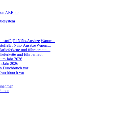
 von ABB ab
giesystem
nstoffe|El Niño-Ansätze|Warum...
eferkette und führt erneut ...
im Jahr 2026
 Durchbruch vor
nehmen